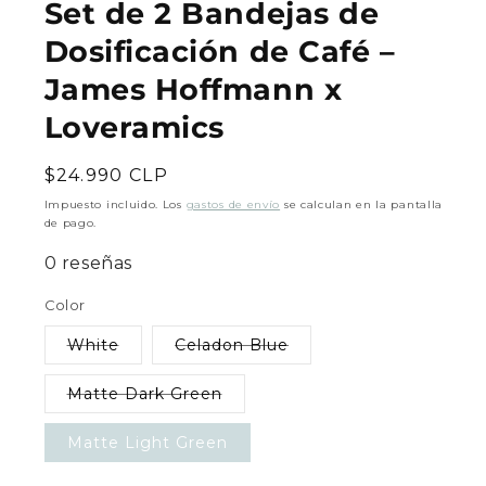
Set de 2 Bandejas de
Dosificación de Café –
James Hoffmann x
Loveramics
Precio
$24.990 CLP
habitual
Impuesto incluido. Los
gastos de envío
se calculan en la pantalla
de pago.
0 reseñas
Color
White
Celadon Blue
Variante
Variante
agotada
agotada
o
o
Matte Dark Green
no
no
Variante
disponible
disponible
agotada
o
Matte Light Green
no
disponible