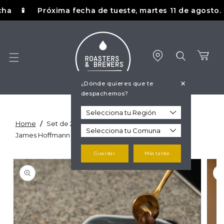
Ir
Próxima fecha de tueste, martes 11 de agosto. Si tu
🧪
directamente
al contenido
Carrito
+
¿Dónde quieres que te
despachemos?
Home
/
Set de 2 Bandejas de Dosificación de Café –
James Hoffmann x Loveramics
Ir
Guardar
Más tarde
directamente
a la
información
del producto