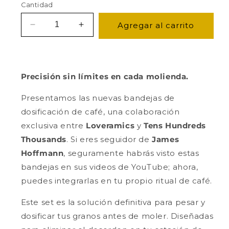
Cantidad
Agregar al carrito
Reducir
Aumentar
cantidad
cantidad
para
para
Set
Set
de
de
Precisión sin límites en cada molienda.
2
2
Bandejas
Bandejas
Presentamos las nuevas bandejas de
de
de
dosificación de café, una colaboración
Dosificación
Dosificación
exclusiva entre
de
de
Loveramics
y
Tens Hundreds
Café
Café
Thousands
. Si eres seguidor de
James
–
–
Hoffmann
, seguramente habrás visto estas
James
James
bandejas en sus videos de YouTube; ahora,
Hoffmann
Hoffmann
x
x
puedes integrarlas en tu propio ritual de café.
Loveramics
Loveramics
Este set es la solución definitiva para pesar y
dosificar tus granos antes de moler. Diseñadas