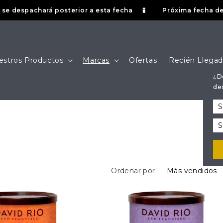
despachará posterior a esta fecha
Próxima fecha de tuest
🧪
estros Productos
Marcas
Ofertas
Recién Llega
¿D
de
Ordenar por: