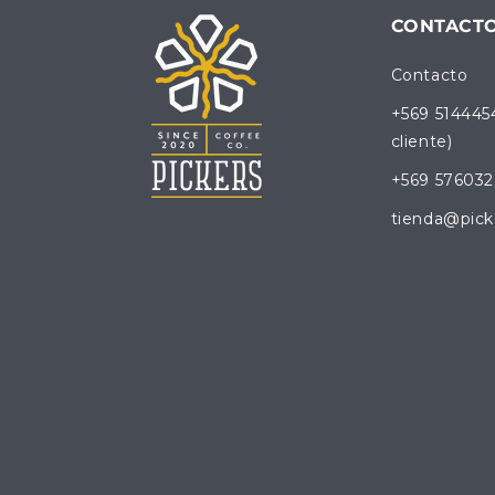
CONTACT
Contacto
+569 514445
cliente)
+569 576032
tienda@pick