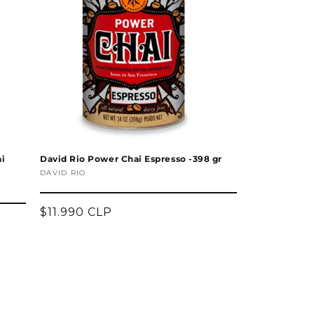
ai
David Rio Power Chai Espresso -398 gr
Proveedor:
DAVID RIO
Precio
$11.990 CLP
habitual