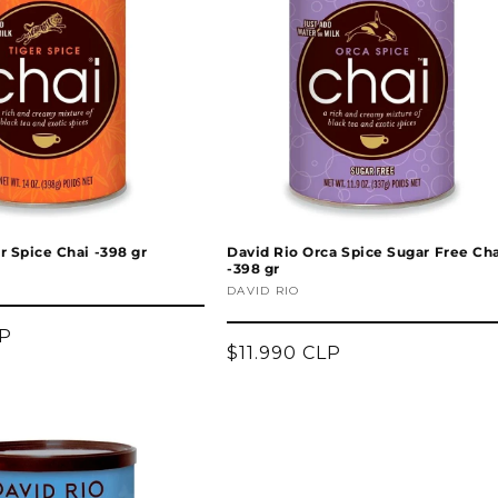
r Spice Chai -398 gr
David Rio Orca Spice Sugar Free Ch
-398 gr
Proveedor:
DAVID RIO
LP
Precio
$11.990 CLP
habitual