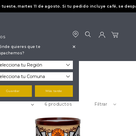
e, martes 11 de agosto. Si tu pedido incluye café, se despachar
dos
+
ónde quieres que te
Iniciar
Carrito
spachemos?
sesión
Guardar
Más tarde
6 productos
Filtrar