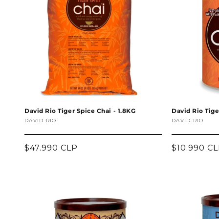
c
i
ó
n
:
David Rio Tiger Spice Chai - 1.8KG
David Rio Tige
Proveedor:
DAVID RIO
Proveedor:
DAVID RIO
Precio
$47.990 CLP
Precio
$10.990 C
habitual
habitual