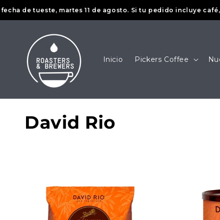
Ir
 de tueste, martes 11 de agosto. Si tu pedido incluye café, se 
directamente
al contenido
Inicio
Pickers Coffee
Nu
C
David Rio
o
l
e
c