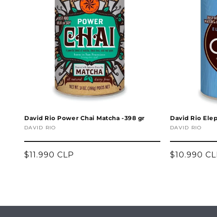
David Rio Power Chai Matcha -398 gr
David Rio Elep
Proveedor:
DAVID RIO
Proveedor:
DAVID RIO
Precio
$11.990 CLP
Precio
$10.990 C
habitual
habitual