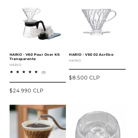
HARIO - V60 Pour Over Kit
HARIO - V60 02 Acrílico
Transparente
Proveedor:
HARIO
Proveedor:
HARIO
3
(3)
reseñas
Precio
$8.500 CLP
totales
habitual
Precio
$24.990 CLP
habitual