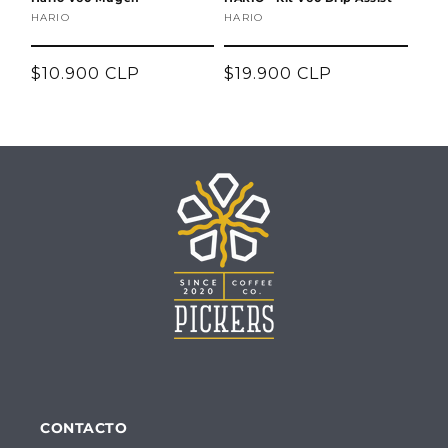
Proveedor:
HARIO
Proveedor:
HARIO
Precio
$10.900 CLP
Precio
$19.900 CLP
habitual
habitual
CONTACTO