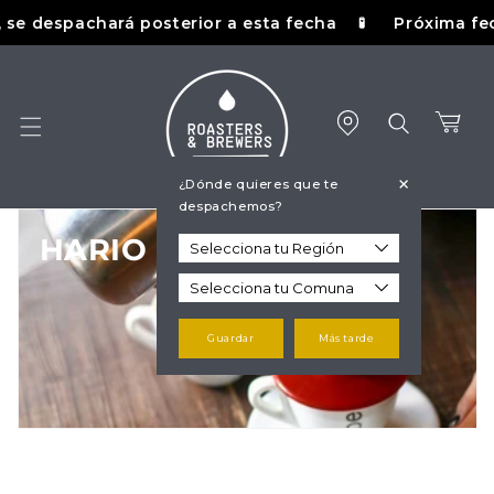
Ir
e despachará posterior a esta fecha
Próxima fecha 
🧪
directamente
al contenido
Carrito
+
¿Dónde quieres que te
despachemos?
C
HARIO
o
l
Guardar
Más tarde
e
c
c
i