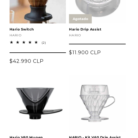
Hario Switch
Hario Drip Assist
Proveedor:
HARIO
Proveedor:
HARIO
2
(2)
reseñas
totales
Precio
$11.900 CLP
habitual
Precio
$42.990 CLP
habitual
Agotado
Hario V60 Mugen
HARIO - Kit V60 Drip Assist