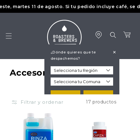
Ir
martes 11 de agosto. Si tu pedido incluye café, se despa
directamente
al contenido
Carrito
+
¿Dónde quieres que te
despachemos?
C
Accesorios Espresso
o
l
Guardar
Más tarde
Filtrar y ordenar
17 productos
e
c
c
i