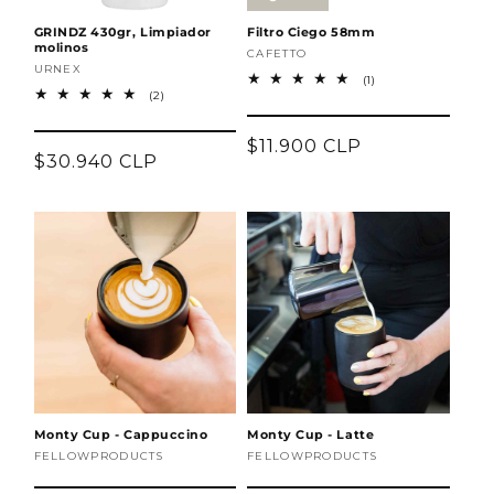
GRINDZ 430gr, Limpiador
Filtro Ciego 58mm
molinos
Proveedor:
CAFETTO
Proveedor:
URNEX
1
(1)
2
reseñas
(2)
reseñas
totales
totales
Precio
$11.900 CLP
Precio
$30.940 CLP
habitual
habitual
Agotado
Monty Cup - Cappuccino
Monty Cup - Latte
Proveedor:
FELLOWPRODUCTS
Proveedor:
FELLOWPRODUCTS