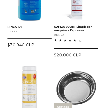
ó
n
:
RINZA 1Lt
CAFIZA 900gr, Limpiador
máquinas Espresso
Proveedor:
URNEX
Proveedor:
URNEX
2
(2)
reseñas
Precio
$30.940 CLP
totales
habitual
Precio
$20.000 CLP
habitual