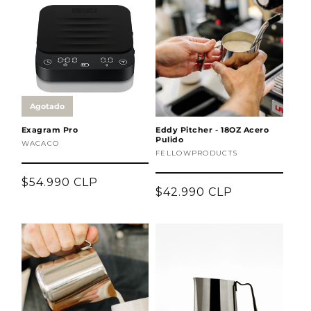
Agotado
Exagram Pro
Eddy Pitcher - 18OZ Acero
Pulido
Proveedor:
WACACO
Proveedor:
FELLOWPRODUCTS
Precio
$54.990 CLP
Precio
$42.990 CLP
habitual
habitual