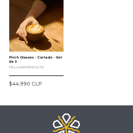
Pirch Glasses - Cortado - Set
de 2
Proveedor:
FELLOWPRODUCTS
Precio
$44.990 CLP
habitual