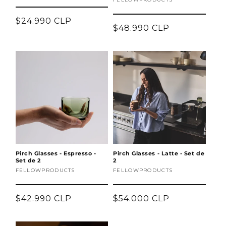
Proveedor:
Precio
$24.990 CLP
Precio
$48.990 CLP
habitual
habitual
Agotado
Agotado
Pirch Glasses - Espresso -
Pirch Glasses - Latte - Set de
Set de 2
2
Proveedor:
FELLOWPRODUCTS
Proveedor:
FELLOWPRODUCTS
Precio
$42.990 CLP
Precio
$54.000 CLP
habitual
habitual