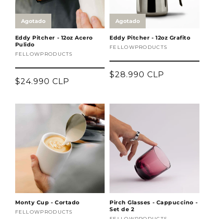
Eddy Pitcher - 12oz Acero
Eddy Pitcher - 12oz Grafito
Pulido
Proveedor:
FELLOWPRODUCTS
Proveedor:
FELLOWPRODUCTS
Precio
$28.990 CLP
Precio
$24.990 CLP
habitual
habitual
Agotado
Monty Cup - Cortado
Pirch Glasses - Cappuccino -
Set de 2
Proveedor:
FELLOWPRODUCTS
FELLOWPRODUCTS