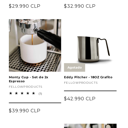
Precio
$29.990 CLP
Precio
$32.990 CLP
habitual
habitual
Monty Cup - Set de 2x
Eddy Pitcher - 18OZ Grafito
Espresso
Proveedor:
FELLOWPRODUCTS
Proveedor:
FELLOWPRODUCTS
1
(1)
reseñas
Precio
$42.990 CLP
totales
habitual
Precio
$39.990 CLP
habitual