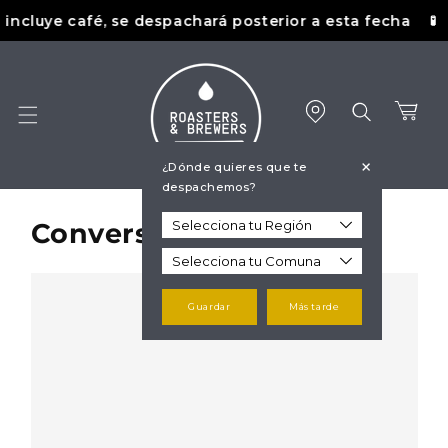
Ir
ncluye café, se despachará posterior a esta fecha
🧪
directamente
al contenido
Carrito
+
¿Dónde quieres que te
despachemos?
Conversemos
Guardar
Más tarde