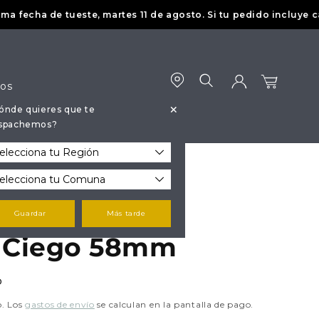
echa de tueste, martes 11 de agosto. Si tu pedido incluye café,
dos
+
ónde quieres que te
Iniciar
Carrito
spachemos?
sesión
Guardar
Más tarde
o Ciego 58mm
P
o. Los
gastos de envío
se calculan en la pantalla de pago.