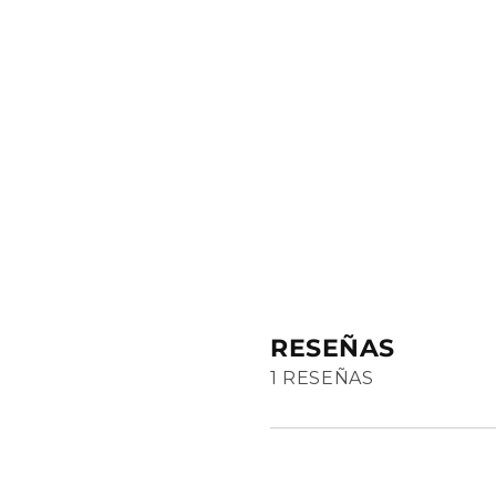
multimedia
1
en
una
ventana
modal
RESEÑAS
1 RESEÑAS