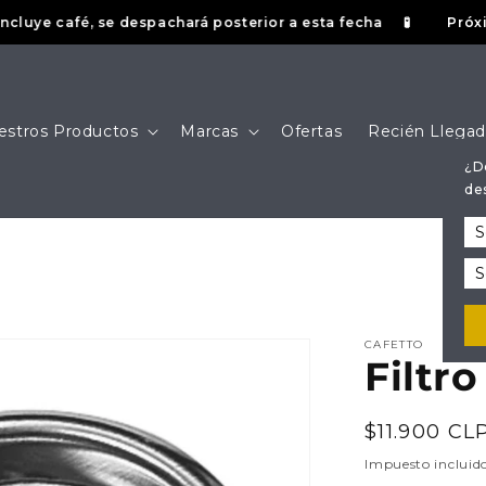
ye café, se despachará posterior a esta fecha
Próxima f
🧪
estros Productos
Marcas
Ofertas
Recién Llega
¿D
de
CAFETTO
Filtr
Precio
$11.900 CL
habitual
Impuesto incluid