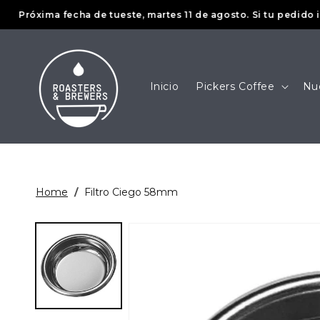
Ir
róxima fecha de tueste, martes 11 de agosto. Si tu pedido inclu
directamente
al contenido
Inicio
Pickers Coffee
Nu
Home
/
Filtro Ciego 58mm
Ir
directamente
a la
información
del producto