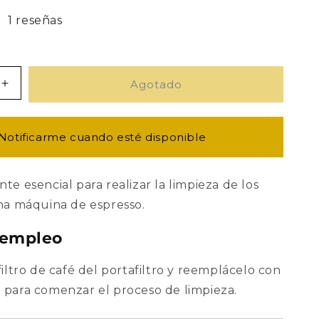
1 reseñas
Agotado
Aumentar
cantidad
para
Filtro
Notificarme cuando esté disponible
Ciego
58mm
e esencial para realizar la limpieza de los
a máquina de espresso.
 empleo
ltro de café del portafiltro y reemplácelo con
go para comenzar el proceso de limpieza.