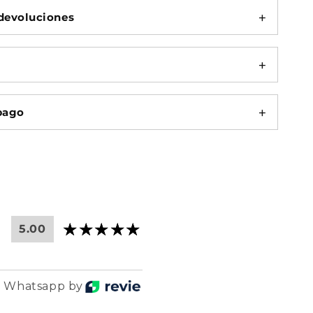
devoluciones
pago
5.00
r Whatsapp by