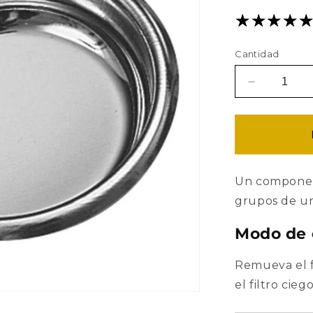
Cantidad
Reducir
cantidad
para
Filtro
Ciego
58mm
Un component
grupos de un
Modo de
Remueva el fi
el filtro cie