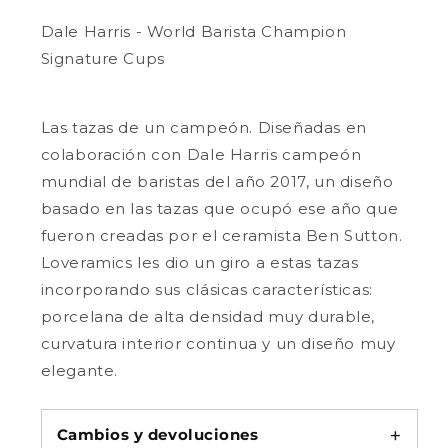
Dale
Dale
Harris
Harris
Dale Harris - World Barista Champion
-
-
Signature Cups
80ml
80ml
Espresso
Espresso
Cup
Cup
Las tazas de un campeón. Diseñadas en
colaboración con Dale Harris
campeón
mundial de baristas del año 2017, un diseño
basado en las tazas que ocupó ese año que
fueron creadas por el ceramista Ben Sutton.
Loveramics
les dio un giro a estas tazas
incorporando sus clásicas características:
porcelana de alta densidad muy durable,
curvatura interior continua y un diseño muy
elegante.
Cambios y devoluciones