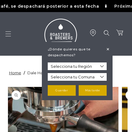
Ir
, se despachará posterior a esta fecha
Próxima fec
🧪
directamente
al contenido
Carrito
+
¿Dónde quieres que te
despachemos?
Home
/
Dale Harris - 80ml Espresso Cup
Ir
directamente
Guardar
Más tarde
a la
información
del producto