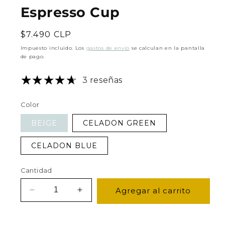
Espresso Cup
Precio
$7.490 CLP
habitual
Impuesto incluido. Los
gastos de envío
se calculan en la pantalla
de pago.
3 reseñas
Color
BEIGE
CELADON GREEN
CELADON BLUE
Cantidad
Agregar al carrito
Reducir
Aumentar
cantidad
cantidad
para
para