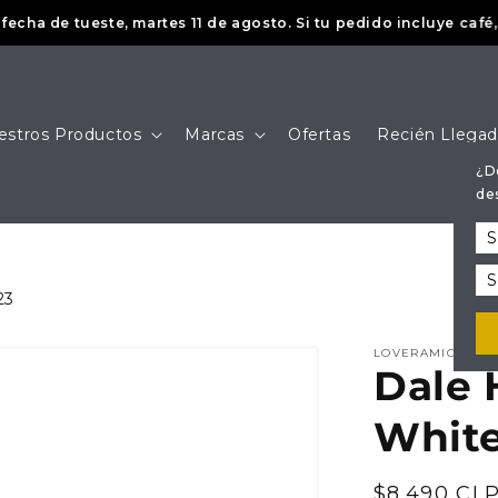
de tueste, martes 11 de agosto. Si tu pedido incluye café, se d
estros Productos
Marcas
Ofertas
Recién Llega
¿D
de
23
LOVERAMICS
Dale H
White
Precio
$8.490 CL