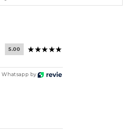
5.00
r Whatsapp by