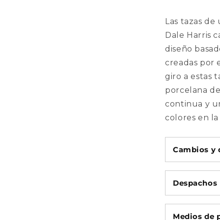
-
Colores
Las tazas de
2023
Dale Harris
c
diseño basad
creadas por 
giro a estas 
porcelana de
continua y u
colores en la
Cambios y 
Despachos
Medios de 