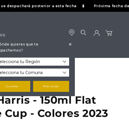
espachará posterior a esta fecha
Próxima fecha de tueste
🧪
dos
+
ónde quieres que te
Iniciar
Carrito
spachemos?
sesión
Guardar
Más tarde
arris - 150ml Flat
 Cup - Colores 2023
P