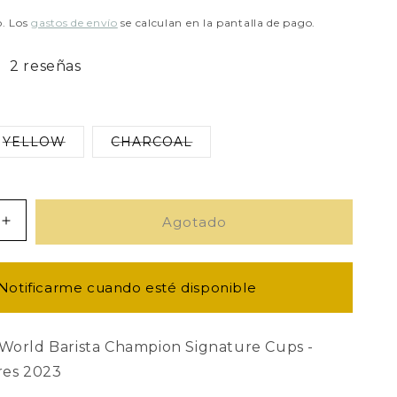
o. Los
gastos de envío
se calculan en la pantalla de pago.
2 reseñas
YELLOW
CHARCOAL
Variante
Variante
agotada
agotada
o
o
no
no
le
disponible
disponible
Agotado
Aumentar
cantidad
para
Dale
Notificarme cuando esté disponible
Harris
-
150ml
- World Barista Champion Signature Cups -
Flat
res 2023
White
Cup