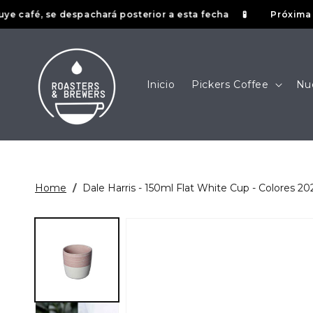
Ir
afé, se despachará posterior a esta fecha
Próxima fecha 
🧪
directamente
al contenido
Inicio
Pickers Coffee
Nu
Home
/
Dale Harris - 150ml Flat White Cup - Colores 20
Ir
directamente
a la
información
del producto