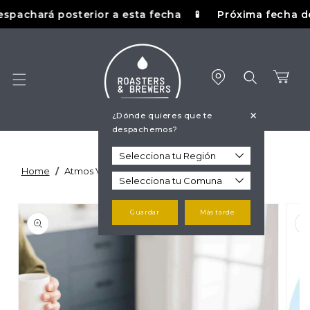
Ir
pachará posterior a esta fecha
Próxima fecha de tue
🧪
directamente
al contenido
Carrito
+
¿Dónde quieres que te
despachemos?
Home
/
Atmos Vacuum Canister Matte Black
Ir
directamente
Guardar
Más tarde
a la
información
del producto