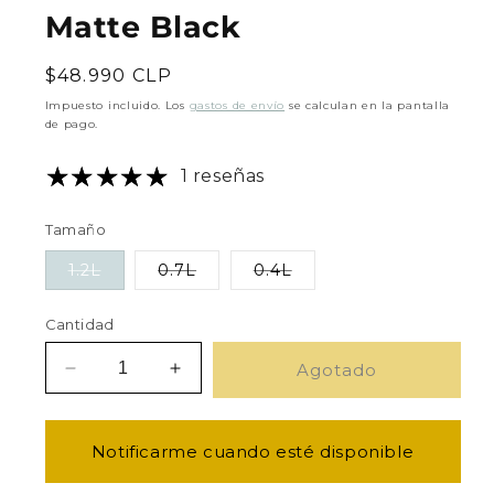
Matte Black
Precio
$48.990 CLP
habitual
Impuesto incluido. Los
gastos de envío
se calculan en la pantalla
de pago.
1 reseñas
Tamaño
1.2L
0.7L
0.4L
Variante
Variante
Variante
agotada
agotada
agotada
o
o
o
Cantidad
no
no
no
disponible
disponible
disponible
Agotado
Reducir
Aumentar
cantidad
cantidad
para
para
Atmos
Atmos
Notificarme cuando esté disponible
Vacuum
Vacuum
Canister
Canister