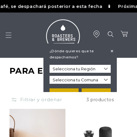
Ir
fé, se despachará posterior a esta fecha
Próxima f
🧪
directamente
al contenido
Carrito
+
¿Dónde quieres que te
despachemos?
C
PARA EL TE
o
l
Guardar
Más tarde
Filtrar y ordenar
3 productos
e
c
c
i