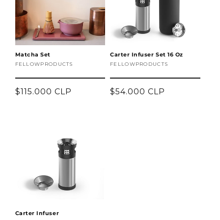
ó
n
:
Matcha Set
Carter Infuser Set 16 Oz
Proveedor:
FELLOWPRODUCTS
Proveedor:
FELLOWPRODUCTS
Precio
$115.000 CLP
Precio
$54.000 CLP
habitual
habitual
Carter Infuser