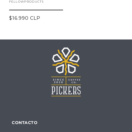
Proveedor:
FELLOWPRODUCTS
Precio
$16.990 CLP
habitual
CONTACTO