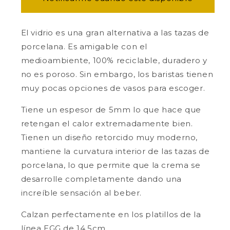
GLASS
GLASS
-
-
180ml
180ml
El vidrio es una gran alternativa a las tazas de
Twisted
Twisted
porcelana. Es amigable con el
Cappuccino
Cappuccino
medioambiente, 100% reciclable, duradero y
Glass
Glass
no es poroso. Sin embargo, los baristas tienen
muy pocas opciones de vasos para escoger.
Tiene un espesor de 5mm lo que hace que
retengan el calor extremadamente bien.
Tienen un diseño retorcido muy moderno,
mantiene la curvatura interior de las tazas de
porcelana, lo que permite que la crema se
desarrolle completamente dando una
increíble sensación al beber.
Calzan perfectamente en los platillos de la
línea EGG de 14.5cm