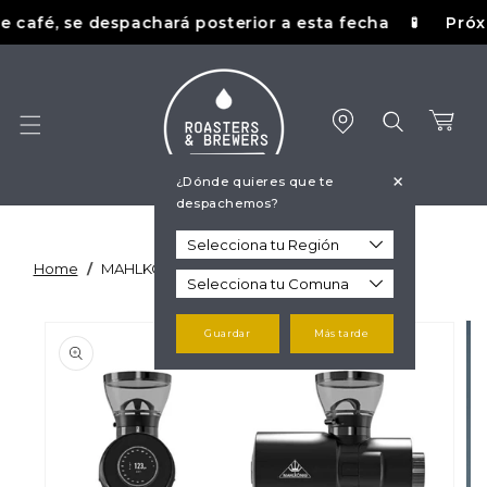
Ir
café, se despachará posterior a esta fecha
Próxima
🧪
directamente
al contenido
Carrito
+
¿Dónde quieres que te
despachemos?
Home
/
MAHLKONIG - EK43 OMNIA
Ir
directamente
Guardar
Más tarde
a la
información
del producto