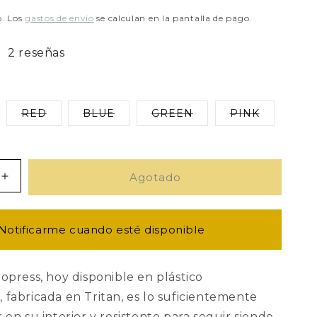
o. Los
gastos de envío
se calculan en la pantalla de pago.
2 reseñas
RED
BLUE
GREEN
PINK
e
Variante
Variante
Variante
Variante
a
agotada
agotada
agotada
agotada
o
o
o
o
no
no
no
no
ble
disponible
disponible
disponible
disponible
Agotado
Aumentar
cantidad
para
Aeropress
Notificarme cuando esté disponible
Clear
-
COLORES
ropress, hoy disponible en plástico
 fabricada en Tritan, es lo suficientemente
r en su interior y resistente para seguir siendo