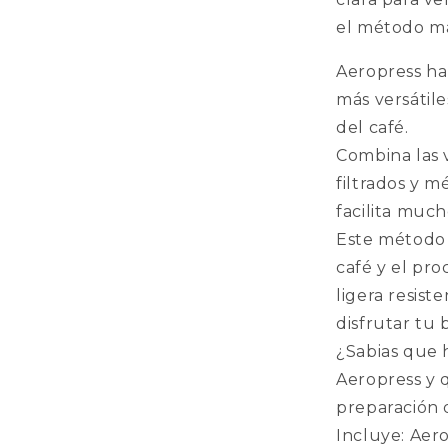
el método m
Aeropress ha
más versátil
del café.
Combina las 
filtrados y m
facilita much
Este método 
café y el pr
ligera resist
disfrutar tu 
¿Sabias que 
Aeropress y 
preparación 
Incluye: Aero