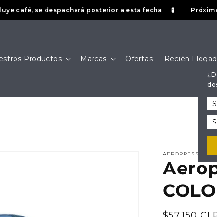
café, se despachará posterior a esta fecha
Próxima fecha
🧪
estros Productos
Marcas
Ofertas
Recién Llega
¿D
de
AEROPRESS
Aerop
COLO
Precio
$57.150 CL