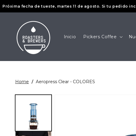
Ir
ima fecha de tueste, martes 11 de agosto. Si tu pedido incluye 
directamente
al contenido
Inicio
Pickers Coffee
Nu
Home
/
Aeropress Clear - COLORES
Ir
directamente
a la
información
del producto