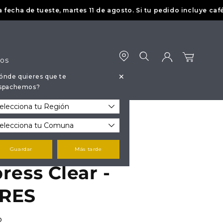
 de tueste, martes 11 de agosto. Si tu pedido incluye café, se 
dos
+
ónde quieres que te
Iniciar
Carrito
spachemos?
sesión
Guardar
Más tarde
ress Clear -
RES
P