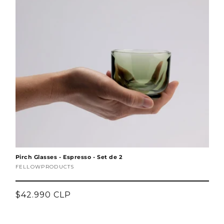
ó
n
:
Pirch Glasses - Espresso - Set de 2
Proveedor:
FELLOWPRODUCTS
Precio
$42.990 CLP
habitual