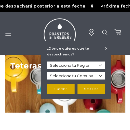
Ir
se despachará posterior a esta fecha
Próxima fecha 
🧪
directamente
al contenido
Carrito
+
¿Dónde quieres que te
despachemos?
C
Teteras para Té
o
l
Guardar
Más tarde
e
c
c
i