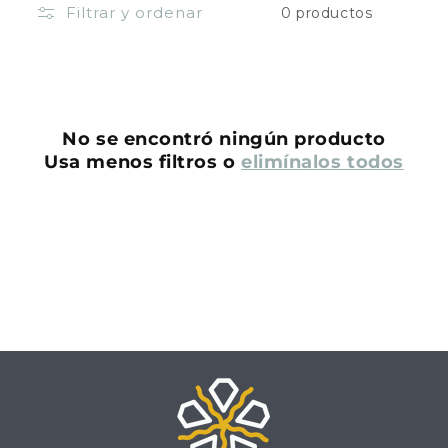
Filtrar y ordenar
0 productos
ó
n
:
No se encontró ningún producto
Usa menos filtros o
elimínalos todos